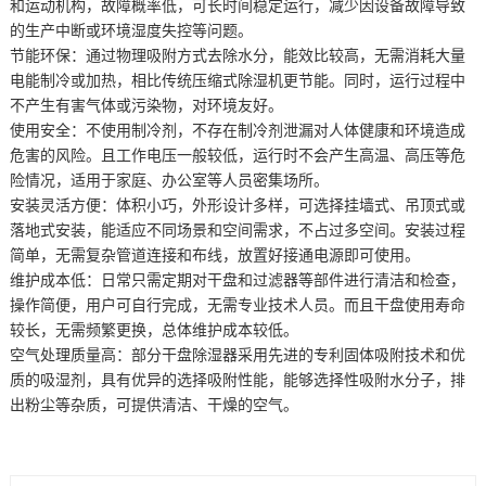
和运动机构，故障概率低，可长时间稳定运行，减少因设备故障导致
的生产中断或环境湿度失控等问题。
节能环保：通过物理吸附方式去除水分，能效比较高，无需消耗大量
电能制冷或加热，相比传统压缩式除湿机更节能。同时，运行过程中
不产生有害气体或污染物，对环境友好。
使用安全：不使用制冷剂，不存在制冷剂泄漏对人体健康和环境造成
危害的风险。且工作电压一般较低，运行时不会产生高温、高压等危
险情况，适用于家庭、办公室等人员密集场所。
安装灵活方便：体积小巧，外形设计多样，可选择挂墙式、吊顶式或
落地式安装，能适应不同场景和空间需求，不占过多空间。安装过程
简单，无需复杂管道连接和布线，放置好接通电源即可使用。
维护成本低：日常只需定期对干盘和过滤器等部件进行清洁和检查，
操作简便，用户可自行完成，无需专业技术人员。而且干盘使用寿命
较长，无需频繁更换，总体维护成本较低。
空气处理质量高：部分干盘除湿器采用先进的专利固体吸附技术和优
质的吸湿剂，具有优异的选择吸附性能，能够选择性吸附水分子，排
出粉尘等杂质，可提供清洁、干燥的空气。