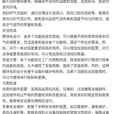
据不同的使用需求，精确调节室内的温度和湿度，营造舒适、稳定的
室内环境。
良好的气流组织：通过合理设计送风口、回风口和均流段等，能够实
现均匀的气流分布，避免室内出现气流死角和温度不均匀的情况，提
高空气调节的质量和效果。
灵活性高
模块化设计：由多个功能段组合而成，可以根据不同的使用场景和空
气处理要求，灵活选择和组合各个功能段，满足个性化的需求。例
如，对于一些对湿度要求较高的场所，可以增加加湿段的配置；对于
洁净度要求极高的车间，可以增加高效过滤段的数量。
安装方便：各个功能段在工厂内预制完成，现场安装时只需进行简单
的组装和连接，大大缩短了安装周期，提高了安装效率。同时，这种
模块化的设计也便于设备的维护和检修，当某个功能段出现故障时，
可以方便地进行拆卸和更换。
可靠性强
优质的部件配置：采用高品质的风机、压缩机、过滤器等关键部件，
这些部件经过严格的质量检测和性能测试，具有良好的稳定性和耐用
性，能够保证设备长期稳定运行。
多重安全保护：配备了多种安全保护装置，如过载保护、漏电保护、
高低压保护等，能够有效防止设备因各种异常情况而损坏，保障设备